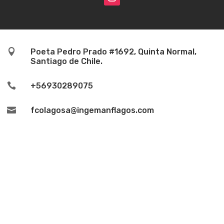

Poeta Pedro Prado #1692, Quinta Normal,
Santiago de Chile.

+56930289075

fcolagosa@ingemanflagos.com