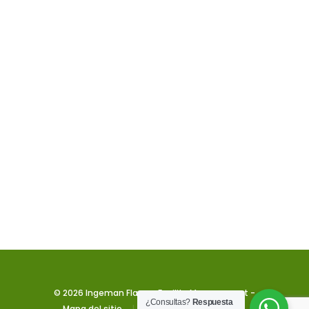
© 2026 Ingeman Flagos. Facility Management -
¿Consultas?
Respuesta
Mapa del sitio
|
Creado por -
- BT.
BT