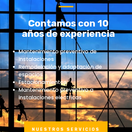
Contamos con 10
años de experiencia
Mantenimiento preventivo de
instalaciones
Remodelación y adaptación de
espacios
Estacionamientos
Mantenimiento preventivo a
instalaciones electricas
NUESTROS SERVICIOS