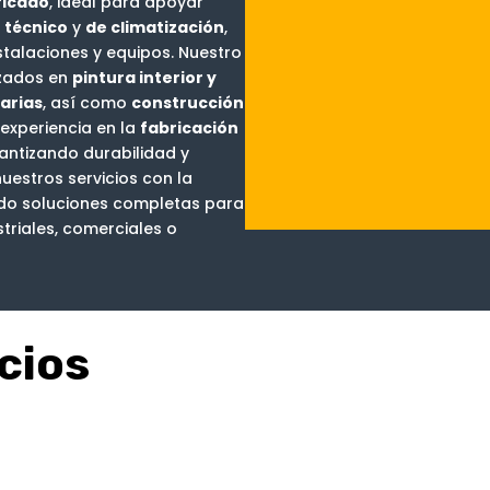
ficado
, ideal para apoyar
,
técnico
y
de climatización
,
talaciones y equipos. Nuestro
izados en
pintura interior y
arias
, así como
construcción
experiencia en la
fabricación
rantizando durabilidad y
stros servicios con la
do soluciones completas para
triales, comerciales o
cios