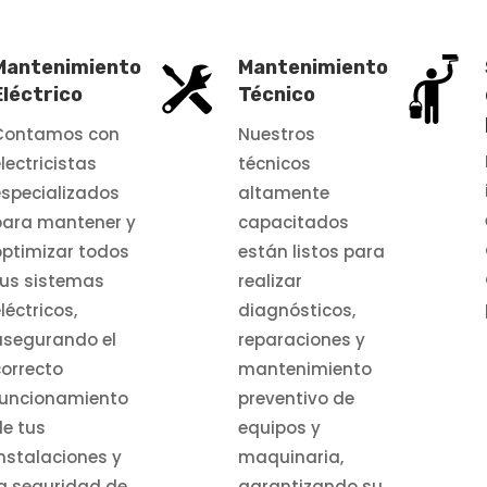
Mantenimiento
Mantenimiento
Eléctrico
Técnico
Contamos con
Nuestros
lectricistas
técnicos
especializados
altamente
para mantener y
capacitados
optimizar todos
están listos para
tus sistemas
realizar
léctricos,
diagnósticos,
asegurando el
reparaciones y
correcto
mantenimiento
funcionamiento
preventivo de
de tus
equipos y
instalaciones y
maquinaria,
la seguridad de
garantizando su