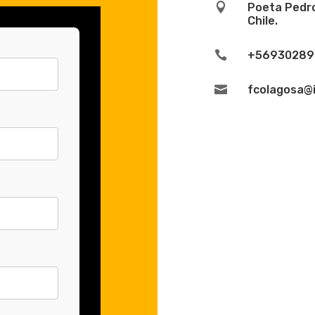

Poeta Pedro
Chile.

+56930289

fcolagosa@