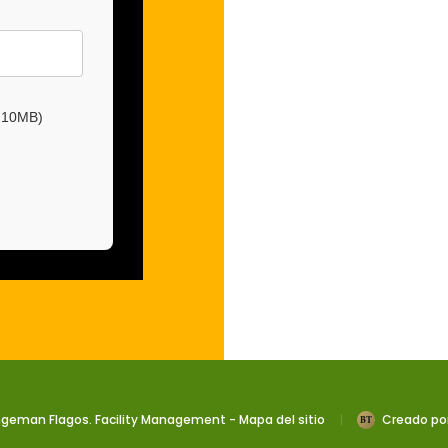
a 10MB)
ngeman Flagos. Facility Management -
Mapa del sitio
|
Creado por
BT